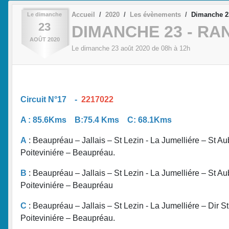
Accueil
2020
Les évènements
Dimanche 23
Le
dimanche
23
DIMANCHE 23 - RAN
AOÛT
2020
Le
dimanche
23
août
2020
de 08h à 12h
Circuit N°17 -
2217022
A : 85.6Kms B:75.4 Kms C: 68.1Kms
A
: Beaupréau – Jallais – St Lezin - La Jumelliére – St 
Poiteviniére – Beaupréau.
B
: Beaupréau – Jallais – St Lezin - La Jumelliére – S
Poiteviniére – Beaupréau
C
: Beaupréau – Jallais – St Lezin - La Jumelliére – Dir 
Poiteviniére – Beaupréau.