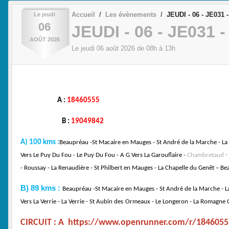
Accueil
Les évènements
JEUDI - 06 - JE031 
Le
jeudi
06
JEUDI - 06 - JE031 
AOÛT
2026
Le
jeudi
06
août
2026
de 08h à 13h
A :
18460555
B :
19049842
A) 100 kms :
Beaupréau -St Macaire en Mauges - St André de la Marche - La 
Vers Le Puy Du Fou - Le Puy Du Fou - A G Vers La Garouflaire -
Chambretaud
-
- Roussay - La Renaudière - St Philbert en Mauges -
La Chapelle du Genêt
– Be
B) 89 kms :
Beaupréau -St Macaire en Mauges - St André de la Marche - La
Vers La Verrie - La Verrie - St Aubin des
Ormeaux - Le Longeron - La Romagne Ce
CIRCUIT : A
https://www.openrunner.com/r/1846055