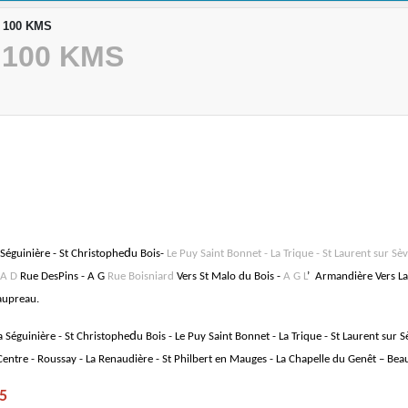
- 100 KMS
- 100 KMS
d
Séguinière - St Christophe
u Bois-
Le Puy Saint Bonnet - La Trique - St Laurent sur Sè
A D
Rue Des
Pins - A G
Rue Boisniard
Vers St Malo du Bois -
A G L
’
Armandière Vers La 
aupreau.
d
 Séguinière - St Christophe
u Bois - Le Puy Saint Bonnet - La Trique - St Laurent sur
ntre - Roussay - La Renaudière - St Philbert en Mauges -
La Chapelle du Genêt
– Bea
5