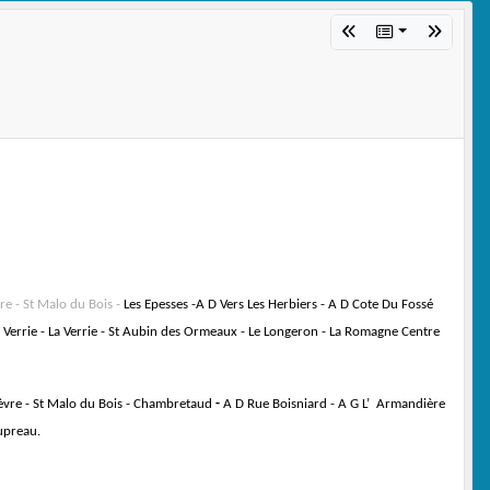
vre - St Malo du Bois -
Les Epesses -
A D Vers Les Herbiers - A D Cote Du Fossé
Verrie - La Verrie - St Aubin des
Ormeaux
- Le Longeron - La Romagne Centre
 Sèvre - St Malo du Bois - Chambretaud
-
A D Rue Boisniard - A G L
’
Armandière
upreau.