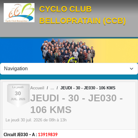
Panneau de gestion des cookies
CYCLO CLUB
BELLOPRATAIN (CCB)
Le
jeudi
Accueil
JEUDI - 30 - JE030 - 106 KMS
30
JEUDI - 30 - JE030 -
JUIL.
2026
106 KMS
Le
jeudi
30
juil.
2026
de 08h à 13h
Circuit JE030 – A :
13919839