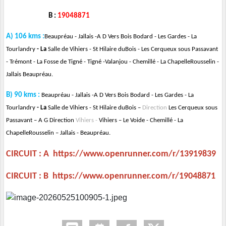
B :
19048871
A) 106 kms :
Beaupréau -
Jallais
-
A D Vers Bois Bodard
-
Les Gardes
-
La
Tourlandry
- La
Salle de Vihiers
-
St Hilaire duBois
-
Les Cerqueux sous Passavant
-
Trémont
-
La Fosse de Tigné -
Tigné
-
Valanjou
-
Chemillé
-
La Chapelle
Rousselin
-
Jallais
Beaupréau.
B) 90 kms :
Beaupréau -
Jallais
-
A D Vers Bois Bodard
-
Les Gardes
-
La
Tourlandry
- La
Salle de Vihiers
-
St Hilaire duBois
–
Direction
Les Cerqueux sous
Passavant – A G
Direction
Vihiers -
Vihiers – Le Voide -
Chemillé
-
La
Chapelle
Rousselin
–
Jallais -
Beaupréau.
CIRCUIT : A
https://www.openrunner.com/r/13919839
CIRCUIT : B
https://www.openrunner.com/r/19048871