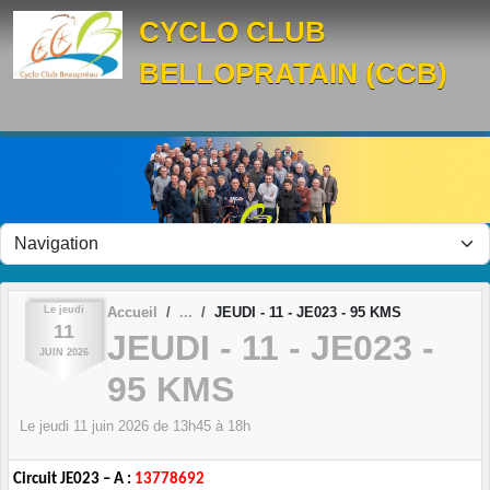
Panneau de gestion des cookies
CYCLO CLUB
BELLOPRATAIN (CCB)
Le
jeudi
Accueil
JEUDI - 11 - JE023 - 95 KMS
11
JEUDI - 11 - JE023 -
JUIN
2026
95 KMS
Le
jeudi
11
juin
2026
de 13h45 à 18h
Circuit JE023 – A :
13778692