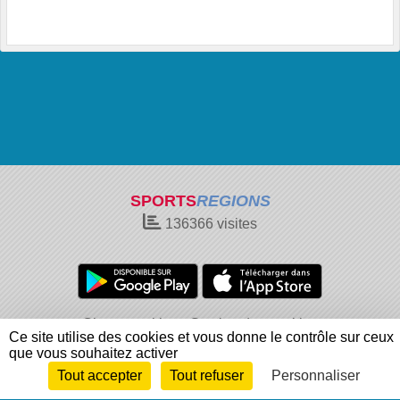
SPORTS
REGIONS
136366
visites
Charte cookies
Gestion des cookies
Ce site utilise des cookies et vous donne le contrôle sur ceux
Informations légales
Signaler un contenu inapproprié
que vous souhaitez activer
Tout accepter
Tout refuser
Personnaliser
Envie de participer ?
Connexion