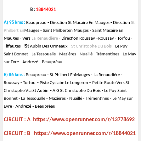
B :
18844021
A) 95 kms :
B
eaupreau
-
Direction St Macaire En Mauges
-
Direction
St
Philbert En
Mauges
-
Saint Philbert
e
n Mauges - Saint
Macaire
En
Mauges
-
Vers
La Renaudière
-
Direction Roussay
–
Roussay -
Torfou
-
St
Tiffauges
-
Aubin Des Ormeaux
-
St Christophe Du Bois
-
Le Puy
Saint Bonnet
-
La Tessoua
l
le
-
Mazières -
Nuaillé
-
Trémentines
- Le May
-
sur Evre
-
Andrezé
Beaupréau.
B) 86 kms :
B
eaupreau - St Philbert En
Mauges
-
La Renaudière
-
Roussay -
Torfou
– Piste Cyclabe Le Longeron – Petite Route Vers St
Christophe Via St Aubin – A G
St Christophe Du Bois
-
Le Puy Saint
Bonnet
-
La Tessoua
l
le
-
Mazières -
Nuaillé
-
Trémentines
- Le May
sur
-
Evre
-
Andrezé
Beaupréau.
CIRCUIT : A
https://www.openrunner.com/r/13778692
CIRCUIT : B
https://www.openrunner.com/r/18844021