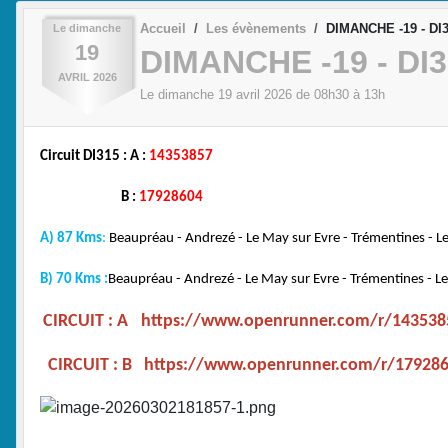
Accueil
Les évènements
DIMANCHE -19 - DI3
Le
dimanche
19
DIMANCHE -19 - DI3
AVRIL
2026
Le
dimanche
19
avril
2026
de 08h30 à 13h
Circuit DI315 : A :
14353857
B :
17928604
A) 87 Kms
:
Beaupréau - Andrezé - Le May sur Evre - Trémentines - Le
B) 70 Kms :
Beaupréau - Andrezé - Le May sur Evre - Trémentines - Les
CIRCUIT : A
https://www.openrunner.com/r/143538
CIRCUIT : B
https://www.openrunner.com/r/17928