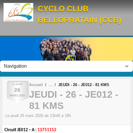
Panneau de gestion des cookies
CYCLO CLUB
BELLOPRATAIN (CCB)
Le
jeudi
Accueil
JEUDI - 26 - JE012 - 81 KMS
26
JEUDI - 26 - JE012 -
MARS
2026
81 KMS
Le
jeudi
26
mars
2026
de 13h45 à 18h
Circuit JE012 – A :
13751152