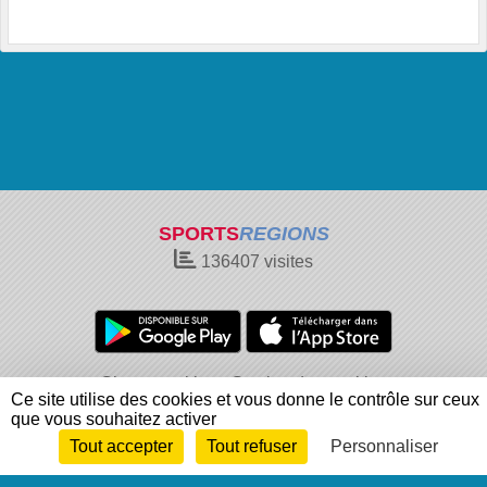
SPORTS
REGIONS
136407
visites
Charte cookies
Gestion des cookies
Ce site utilise des cookies et vous donne le contrôle sur ceux
Informations légales
Signaler un contenu inapproprié
que vous souhaitez activer
Tout accepter
Tout refuser
Personnaliser
Envie de participer ?
Connexion