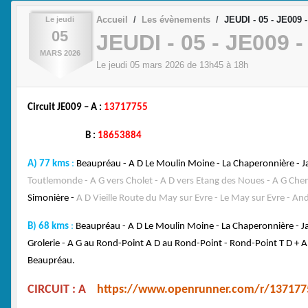
Accueil
Les évènements
JEUDI - 05 - JE009 
Le
jeudi
05
JEUDI - 05 - JE009 
MARS
2026
Le
jeudi
05
mars
2026
de 13h45 à 18h
Circuit JE009 – A :
13717755
B :
18653884
A) 77 kms
:
Beaupréau - A D Le Moulin Moine - La Chaperonnière - Jal
Toutlemonde - A G vers Cholet - A D vers Etang des Noues - A G Chem
Simonière -
A D Vieille Route du May sur Evre - Le May sur Evre - A
B) 68 kms
:
Beaupréau - A D Le Moulin Moine - La Chaperonnière - Jal
Grolerie - A G au Rond-Point A D au Rond-Point - Rond-Point T D + A 
Beaupréau.
CIRCUIT : A
https://www.openrunner.com/r/137177