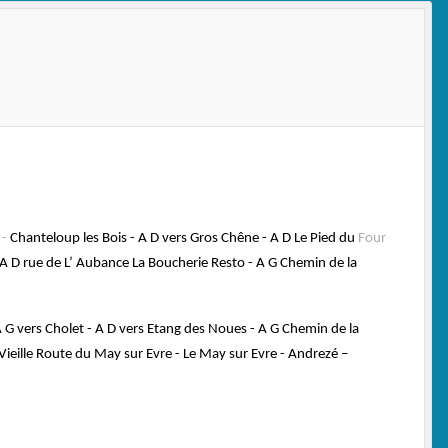
 -
Chanteloup les Bois - A D vers Gros Chêne - A D Le Pied du
Four
A D rue de L’ Aubance La Boucherie Resto - A G Chemin de la
A G vers Cholet - A D vers Etang des Noues - A G Chemin de la
Vieille Route du May sur Evre - Le May sur Evre - Andrezé –