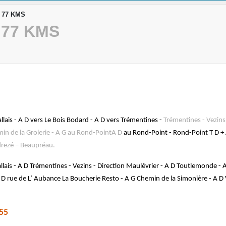
- 77 KMS
- 77 KMS
lais - A D vers Le Bois Bodard - A D vers Trémentines -
Trémentines - Vezins
in de la Grolerie - A G au Rond-Point
A D
au Rond-Point - Rond-Point T D + 
ndrezé – Beaupréau.
lais - A D Trémentines - Vezins - Direction Maulévrier - A D Toutlemonde - 
D rue de L’ Aubance La Boucherie Resto - A G Chemin de la Simonière - A D 
55