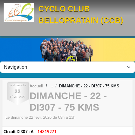
Panneau de gestion des cookies
CYCLO CLUB
BELLOPRATAIN (CCB)
Le
dimanche
Accueil
DIMANCHE - 22 - DI307 - 75 KMS
22
DIMANCHE - 22 -
FÉVR.
2026
DI307 - 75 KMS
Le
dimanche
22
févr.
2026
de 09h à 13h
Circuit DI307 : A :
14319271