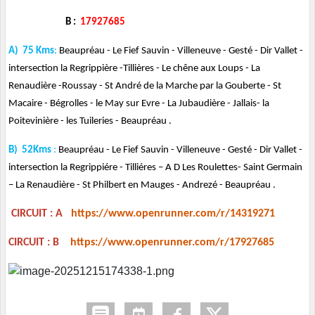
B :
17927685
A) 75 Kms
:
Beaupréau - Le Fief Sauvin - Villeneuve - Gesté - Dir Vallet -
intersection la Regrippière -Tillières - Le chêne aux Loups - La
Renaudière -Roussay - St André de la Marche par la Gouberte - St
Macaire - Bégrolles - le May sur Evre - La Jubaudière - Jallais- la
Poitevinière - les Tuileries - Beaupréau .
B)
52Kms
:
Beaupréau - Le Fief Sauvin - Villeneuve - Gesté - Dir Vallet -
intersection la Regrippiére - Tilliéres – A D Les Roulettes- Saint Germain
– La Renaudière - St Philbert en Mauges - Andrezé - Beaupréau .
CIRCUIT : A
https://www.openrunner.com/r/14319271
CIRCUIT : B
https://www.openrunner.com/r/17927685