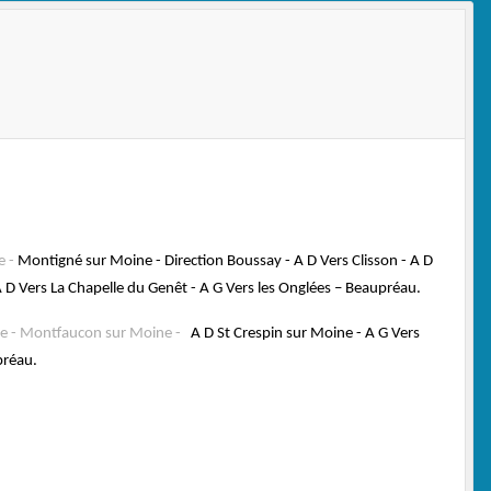
e -
Montigné sur Moine - Direction Boussay - A D Vers Clisson - A D
 A D Vers La Chapelle du Genêt - A G Vers les Onglées – Beaupréau.
e - Montfaucon sur Moine -
A D St Crespin sur Moine - A G Vers
préau.