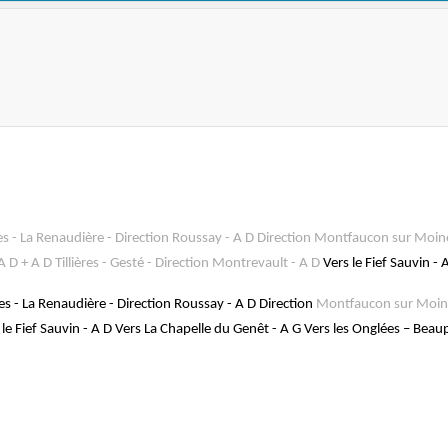
s - La Renaudière - Direction Roussay - A D
Direction Montfaucon sur Moin
 D + A D Tillières - Gesté - Direction
Montrevault -
A D
Vers le Fief Sauvin -
s - La Renaudière - Direction Roussay - A D Direction
Montfaucon sur Moin
s le Fief Sauvin - A D Vers La Chapelle du Genêt - A G Vers les Onglées – Beau