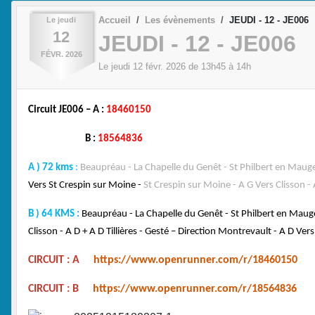
Accueil
Les évènements
JEUDI - 12 - JE006
Le
jeudi
12
JEUDI - 12 - JE006
FÉVR.
2026
Le
jeudi
12
févr.
2026
de 13h45 à 14h
Circuit JE006 – A :
18460150
B :
18564836
A ) 72 kms
:
Beaupréau - La Chapelle du Genêt - St Philbert en Mauge
Vers St Crespin sur Moine -
St Crespin sur Moine - A G Vers Clisson - A
B ) 64 KMS :
Beaupréau - La Chapelle du Genêt - St Philbert en Mauge
Clisson - A D + A D Tillières - Gesté – Direction Montrevault - A D Ver
CIRCUIT : A
https://www.openrunner.com/r/18460150
CIRCUIT : B
https://www.openrunner.com/r/18564836