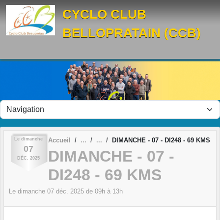
Panneau de gestion des cookies
CYCLO CLUB
BELLOPRATAIN (CCB)
Le
dimanche
Accueil
DIMANCHE - 07 - DI248 - 69 KMS
07
DIMANCHE - 07 -
DÉC.
2025
DI248 - 69 KMS
Le
dimanche
07
déc.
2025
de 09h à 13h