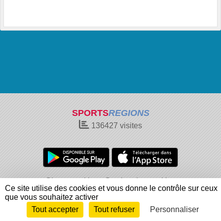
SPORTS
REGIONS
136427
visites
Charte cookies
Gestion des cookies
Ce site utilise des cookies et vous donne le contrôle sur ceux
Informations légales
Signaler un contenu inapproprié
que vous souhaitez activer
Tout accepter
Tout refuser
Personnaliser
Envie de participer ?
Connexion