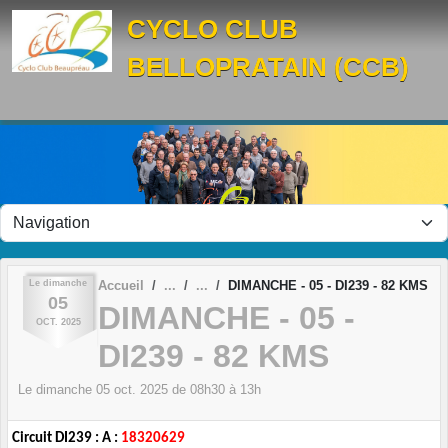
Panneau de gestion des cookies
CYCLO CLUB
BELLOPRATAIN (CCB)
Le
dimanche
Accueil
DIMANCHE - 05 - DI239 - 82 KMS
05
DIMANCHE - 05 -
OCT.
2025
DI239 - 82 KMS
Le
dimanche
05
oct.
2025
de 08h30 à 13h
Circuit DI239 : A :
18320629