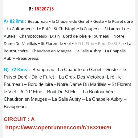
B :
18320715
A) 82 Kms :
Beaupréau – la Chapelle du Genet – Gesté – le Puiset doré
– La Guitonnerie - Le Buté - St Christophe la Couperie – St Laurent des
Autels – Champtoceaux- Drain - Bord de loire le Fourneau – Notre
Dame Du Marillais – St Florent le Viel –
A D L’ Etrie – Bout De St Flo
- La
Boutouchére – Chaudron en Mauges – La Salle Aubry – La Chapelle
Aubry –Beaupréau.
B)
72 Kms :
Beaupreau . La Chapelle du Genet - Gesté – le
Puiset Doré - Dir le Fuilet – La Croix Des Victoires -Liré - le
Fourneau – Bord de loire - Notre Dame Du Marillais – St Florent
le Viel – A D L’ Etrie – Bout De St Flo - La Boutouchére –
Chaudron en Mauges – La Salle Aubry – La Chapelle Aubry –
Beaupréau.
CIRCUIT : A
https://www.openrunner.com/r/18320629