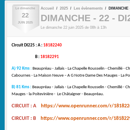
Accueil
2025
Les évènements
DIMANCHE - 
Le
dimanche
22
DIMANCHE - 22 - DI
JUIN
2025
Le
dimanche
22
juin
2025
de 08h à 13h
Circuit DI225 : A :
18182240
B :
18182291
A) 92 Kms
:
Beaupréau - Jallais - La Chapelle Rousselin - Chemillé - C
Cabournes - La Maison Neuve – A G Notre Dame Des Mauges - La Poit
B) 81 Kms :
Beaupréau - Jallais - La Chapelle Rousselin - Chemillé - 
Mauges - la Poitevinière - Le Châtaigner - Beaupréau.
CIRCUIT : A
https://www.openrunner.com/r/181822
CIRCUIT : B
https://www.openrunner.com/r/181822