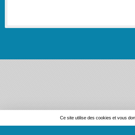
SPORTS
REGIONS
Ce site utilise des cookies et vous do
136178
visites