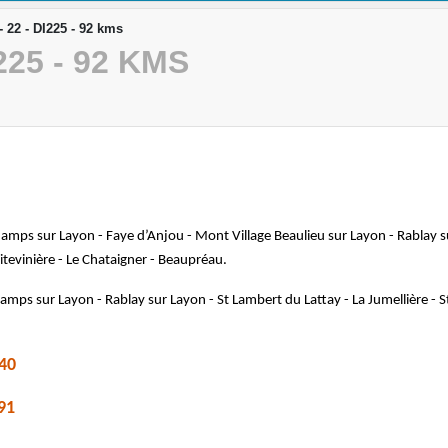
22 - DI225 - 92 kms
225 - 92 KMS
hamps sur Layon - Faye d’Anjou - Mont Village Beaulieu sur Layon - Rablay sur
evinière - Le Chataigner - Beaupréau.
Champs sur Layon - Rablay sur Layon - St Lambert du Lattay - La Jumellière 
40
91