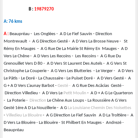
B :
19879270
A: 76 kms
A :
Beaupréau
-
Les Onglées
-
A D Le Fief Sauvin
-
Direction
Montrevault
-
A G Direction Gesté
-
A D Vers La Brosse Neuve
-
St
Rémy En Mauges
-
A G Rue De La Mairie St Rémy En Mauges
-
A D
Vers Le Chêne
-
A D Vers Les Recoins
-
Les Recoins
-
A G Rue Du
Grenouillet Vers D 80 - A D Vers St Laurent Des Autels
-
A G Vers St
Christophe La Couperie
-
A G Vers Les Blutteries
-
Le Verger - A D Vers
Le Pâtis - Le Doré
-
La Chaussaire
-
Le Puiset Doré
-
A D Vers Gesté - A
G + A D Vers L’aunay Barbot
-
Gesté -
A G Rue Des Acâcias Gesté -
Direction Villedieu
-
A D Vers Le
Petit Moulin
-
A D + A G Le Quarteron
-
La Poterie -
Direction
Le Chêne Aux Loups
-
La Roussière A G Vers
Gesté 1ére A D La Nouzillerie
-
A G
La Louisiane Chemin Des Noisettes
-
Villedieu La Blouère
-
A G Direction Le Fief Sauvin A D La Troltière
-
A
D Vers La Blouère - La Blouère - St Philbert En Mauges - Andrezé -
Beaupréau