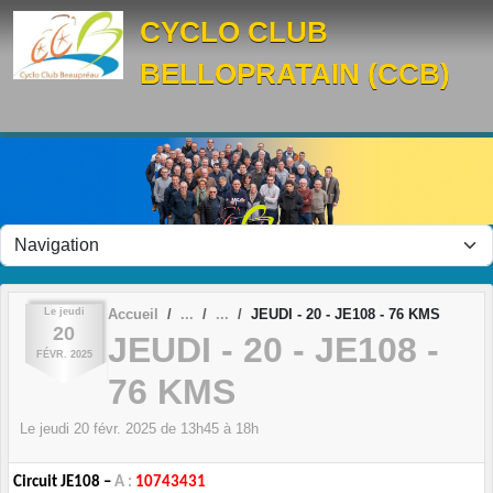
Panneau de gestion des cookies
CYCLO CLUB
BELLOPRATAIN (CCB)
Le
jeudi
Accueil
JEUDI - 20 - JE108 - 76 KMS
20
JEUDI - 20 - JE108 -
FÉVR.
2025
76 KMS
Le
jeudi
20
févr.
2025
de 13h45 à 18h
Circuit JE108 –
A :
10743431