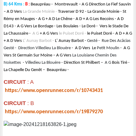
B) 64 Kms
:
B :
Beaupréau -
Montrevault – A G Direction Le Fief Sauvin
– A D Vers
La Grande Moinie -
Traverser D 92 - La Grande Moinie - St
Rémy en Mauges - A G + A D Le Chêne - A D + A G Les Recoins - A D
D143 - A G Vers Le Bordage - Les Boulaies - Le Doré - Vers le Stade De
La Chaussaire -
A G
+ A G Vers
le Puiset Doré -
le Puiset Doré - A D + A G
+ A D Vers
L’ Aunay Barbot -
L’ Aunay Barbot -
Gesté - Rue Des Acâcias
Gesté - Direction Villedieu La Blouère
-
A D Vers Le
Petit Moulin
-
A G
Vers St Germain Sur Moine – A G Vers
La Louisiane Chemin Des
Noisettes
-
Villedieu La Blouère
-
Direction St Philbert –
A G
Bois Tiré -
La Chapelle Du Genêt –
Beaupréau -
CIRCUIT
: A
https://www.openrunner.com/r/10743431
CIRCUIT
: B
https://www.openrunner.com/r/19879270