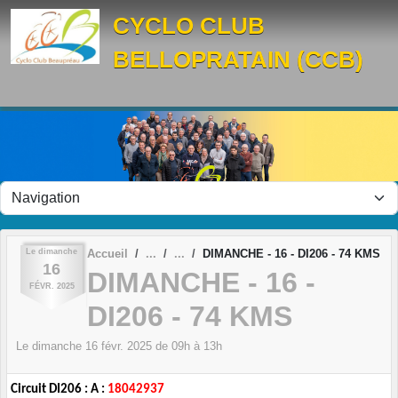
Panneau de gestion des cookies
CYCLO CLUB
BELLOPRATAIN (CCB)
Le
dimanche
Accueil
DIMANCHE - 16 - DI206 - 74 KMS
16
DIMANCHE - 16 -
FÉVR.
2025
DI206 - 74 KMS
Le
dimanche
16
févr.
2025
de 09h à 13h
Circuit DI206 : A :
18042937