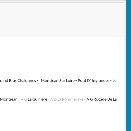
Grand Bras Chalonnes
-
Montjean Sur Loire
- Pont
D’ Ingrandes
-
Le
n Montjean
-
A G
La Guinière
- A D
La Pommeraye
- A G Rocade De
La