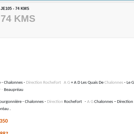
- JE105 - 74 KMS
- 74 KMS
e
-
Chalonnes
-
Direction Rochefort
A G
+ A D Les Quais De
Chalonnes
-
Le 
y -
Beaupréau
Bourgonnière
-
Chalonnes
-
Direction
Rochefort -
A G
Chalonnes
–
Directio
réau .
350