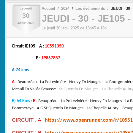
Accueil
2024
Les évènements
JEUDI - 30 
Le
jeudi
30
JEUDI - 30 - JE105 
JANV.
2025
Le
jeudi
30
janv.
2025
de 13h45 à 18h
Circuit JE105 – A :
10551350
B :
19867887
A:74 kms
A :
Beaupréau - La Poitevinière
-
Neuvy En Mauges
-
La Bourgonnièr
Mesnil En Vallée
Beausse
-
St Quentin En Mauges -
La Chapelle Aubr
B) 64 Kms
:
B :
Beaupréau -
La Poitevinière
-
Neuvy En Mauges
-
La 
Pommeraye -
A G St Quentin En Mauges - La Chapelle Aubry – Beaup
CIRCUIT
: A
https://www.openrunner.com/r/10551
CIRCUIT
: B