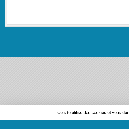
SPORTS
REGIONS
Ce site utilise des cookies et vous do
136046
visites