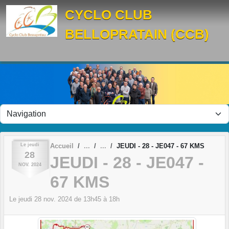
Panneau de gestion des cookies
CYCLO CLUB
BELLOPRATAIN (CCB)
Le
jeudi
Accueil
JEUDI - 28 - JE047 - 67 KMS
28
JEUDI - 28 - JE047 -
NOV.
2024
67 KMS
Le
jeudi
28
nov.
2024
de 13h45 à 18h