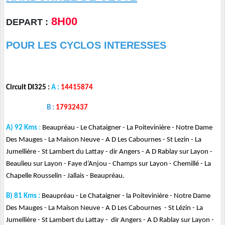
8H00
DEPART :
POUR LES CYCLOS INTERESSES
Circuit DI325 :
A :
14415874
B :
17932437
A) 92 Kms
:
Beaupréau - Le Chataigner - La Poitevinière - Notre Dame
Des Mauges - La Maison Neuve - A D Les Cabournes - St Lezin - La
Jumellière - St Lambert du Lattay - dir Angers - A D Rablay sur Layon -
Beaulieu sur Layon - Faye d’Anjou - Champs sur Layon - Chemillé - La
Chapelle Rousselin - Jallais - Beaupréau.
B) 81 Kms :
Beaupréau - Le Chataigner - la Poitevinière - Notre Dame
Des Mauges - La Maison Neuve - A D Les Cabournes - St Lézin - La
Jumellière - St Lambert du Lattay - dir Angers - A D Rablay sur Layon -