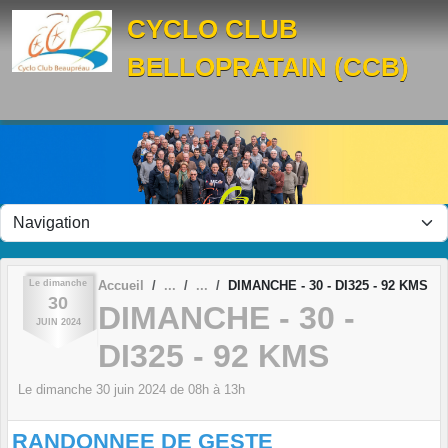
Panneau de gestion des cookies
CYCLO CLUB
BELLOPRATAIN (CCB)
Le
dimanche
Accueil
DIMANCHE - 30 - DI325 - 92 KMS
30
DIMANCHE - 30 -
JUIN
2024
DI325 - 92 KMS
Le
dimanche
30
juin
2024
de 08h à 13h
RANDONNEE DE GESTE