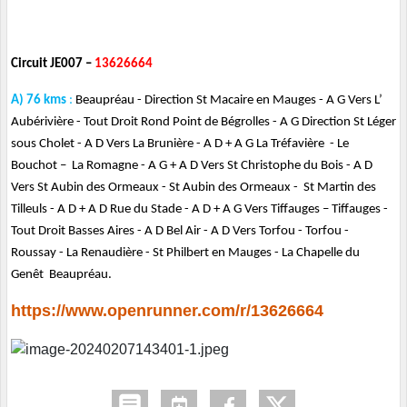
Circuit JE007 –
13626664
A) 76 kms
:
Beaupréau - Direction St Macaire en Mauges - A G Vers L’
Aubérivière - Tout Droit Rond Point de Bégrolles - A G Direction St Léger
sous Cholet - A D Vers La Brunière - A D + A G La Tréfavière - Le
Bouchot – La Romagne - A G + A D Vers St Christophe du Bois - A D
Vers St Aubin des Ormeaux - St Aubin des Ormeaux - St Martin des
Tilleuls - A D + A D Rue du Stade - A D + A G Vers Tiffauges – Tiffauges -
Tout Droit Basses Aires - A D Bel Air - A D Vers Torfou - Torfou -
Roussay - La Renaudière - St Philbert en Mauges - La Chapelle du
Genêt Beaupréau.
https://www.openrunner.com/r/13626664