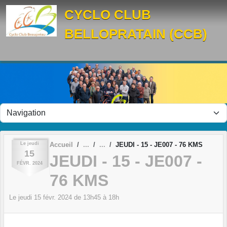
Panneau de gestion des cookies
CYCLO CLUB
BELLOPRATAIN (CCB)
Le
jeudi
Accueil
JEUDI - 15 - JE007 - 76 KMS
15
JEUDI - 15 - JE007 -
FÉVR.
2024
76 KMS
Le
jeudi
15
févr.
2024
de 13h45 à 18h