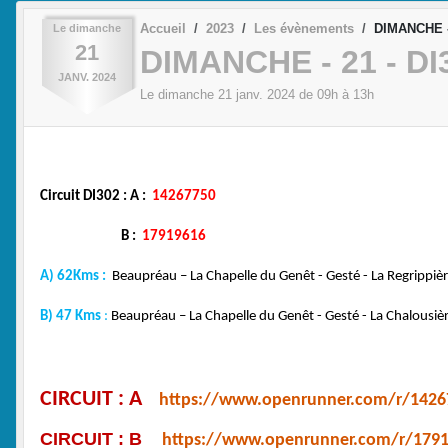
Accueil
2023
Les évènements
DIMANCHE - 
Le
dimanche
21
DIMANCHE - 21 - DI
JANV.
2024
Le
dimanche
21
janv.
2024
de 09h à 13h
Circuit DI302 : A :
14267750
B :
17919616
A) 62Kms :
Beaupréau – La Chapelle du Genêt - Gesté - La Regrippière -
B) 47 Kms
:
Beaupréau – La Chapelle du Genêt - Gesté - La Chalousière 
CIRCUIT : A
https://www.openrunner.com/r/1426
CIRCUIT : B
https://www.openrunner.com/r/179