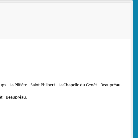
ps - La Piltière - Saint Philbert - La Chapelle du Genêt - Beaupréau.
nêt - Beaupréau.