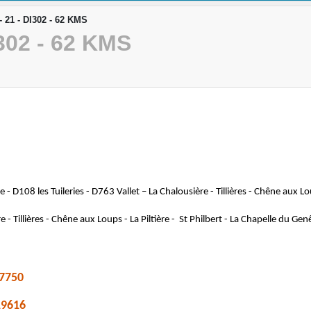
21 - DI302 - 62 KMS
302 - 62 KMS
 D108 les Tuileries - D763 Vallet – La Chalousière - Tillières - Chêne aux Lou
- Tillières - Chêne aux Loups - La Piltière - St Philbert - La Chapelle du Ge
7750
19616