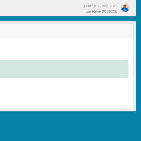
Publié le
12 déc. 2023
par
René SOURICE