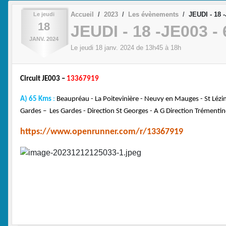
Accueil
2023
Les évènements
JEUDI - 18 
Le
jeudi
18
JEUDI - 18 -JE003 -
JANV.
2024
Le
jeudi
18
janv.
2024
de 13h45 à 18h
Circuit JE003 –
13367919
A) 65 Kms
:
Beaupréau - La Poitevinière - Neuvy en Mauges - St Lézin -
Gardes – Les Gardes - Direction St Georges - A G Direction Trémentin
https://www.openrunner.com/r/13367919