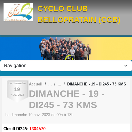
Panneau de gestion des cookies
CYCLO CLUB
BELLOPRATAIN (CCB)
Le
dimanche
Accueil
DIMANCHE - 19 - DI245 - 73 KMS
19
DIMANCHE - 19 -
NOV.
2023
DI245 - 73 KMS
Le
dimanche
19
nov.
2023
de 09h à 13h
Circuit DI245:
1304670