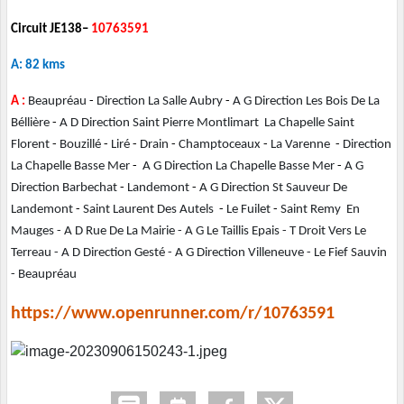
Circuit JE138–
10763591
A: 82 kms
A :
Beaupréau
-
Direction La Salle Aubry
-
A G Direction Les Bois De La
Béllière
-
A D Direction Saint Pierre Montlimart La Chapelle Saint
Florent
-
Bouzillé
-
Liré
-
Drain
-
Champtoceaux
-
La Varenne
-
Direction
La Chapelle Basse Mer
-
A G Direction La Chapelle Basse Mer
-
A G
Direction Barbechat
-
Landemont
-
A G Direction St Sauveur De
Landemont
-
Saint Laurent Des Autels
-
Le Fuilet
-
Saint Remy En
Mauges - A D Rue De La Mairie - A G Le Taillis Epais - T Droit Vers Le
Terreau - A D Direction Gesté - A G Direction Villeneuve - Le Fief Sauvin
- Beaupréau
https://www.openrunner.com/r/10763591