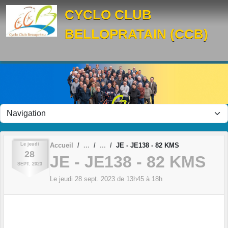
Panneau de gestion des cookies
CYCLO CLUB
BELLOPRATAIN (CCB)
Le
jeudi
Accueil
JE - JE138 - 82 KMS
28
JE - JE138 - 82 KMS
SEPT.
2023
Le
jeudi
28
sept.
2023
de 13h45 à 18h