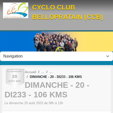
Panneau de gestion des cookies
CYCLO CLUB
BELLOPRATAIN (CCB)
Le
dimanche
Accueil
20
DIMANCHE - 20 - DI233 - 106 KMS
AOÛT
2023
DIMANCHE - 20 -
DI233 - 106 KMS
Le
dimanche
20
août
2023
de 08h à 13h