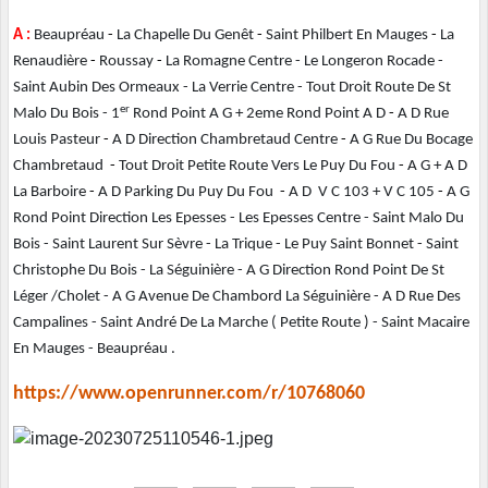
A :
Beaupréau
-
La Chapelle Du Genêt
-
Saint Philbert En Mauges
-
La
Renaudière
-
Roussay
-
La Romagne Centre - Le Longeron Rocade -
Saint Aubin Des Ormeaux - La Verrie Centre - Tout Droit Route De St
er
Malo Du Bois - 1
Rond Point A G + 2eme Rond Point A D
-
A D Rue
Louis Pasteur
-
A D Direction Chambretaud Centre
-
A G Rue Du Bocage
Chambretaud
-
Tout Droit Petite Route Vers Le Puy Du Fou
-
A G + A D
La Barboire
-
A D Parking Du Puy Du Fou
-
A D V C 103 + V C 105
-
A G
Rond Point Direction Les Epesses - Les Epesses Centre - Saint Malo Du
Bois - Saint Laurent Sur Sèvre - La Trique - Le Puy Saint Bonnet - Saint
Christophe Du Bois - La Séguinière - A G Direction Rond Point De St
Léger /Cholet - A G Avenue De Chambord La Séguinière - A D Rue Des
Campalines - Saint André De La Marche ( Petite Route ) - Saint Macaire
En Mauges - Beaupréau .
https://www.openrunner.com/r/10768060