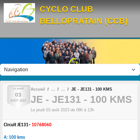
Panneau de gestion des cookies
CYCLO CLUB
BELLOPRATAIN (CCB)
Le
jeudi
Accueil
JE - JE131 - 100 KMS
03
JE - JE131 - 100 KMS
AOÛT
2023
Le
jeudi
03
août
2023
de 08h à 13h
Circuit JE131–
10768060
A: 100 kms