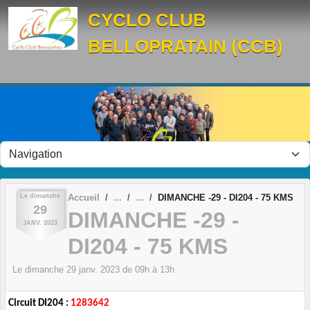
Panneau de gestion des cookies
CYCLO CLUB
BELLOPRATAIN (CCB)
Le
dimanche
Accueil
DIMANCHE -29 - DI204 - 75 KMS
29
DIMANCHE -29 -
JANV.
2023
DI204 - 75 KMS
Le
dimanche
29
janv.
2023
de 09h à 13h
Circuit DI204 :
1283642