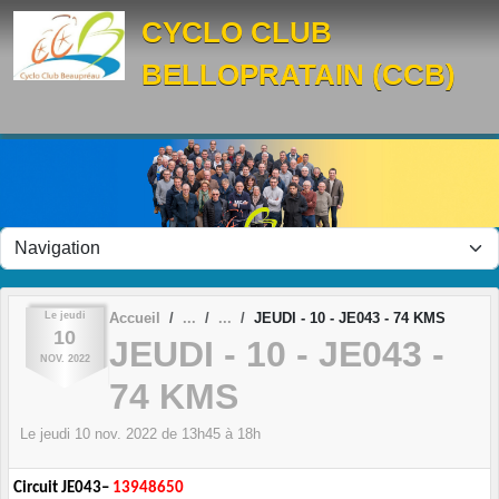
Panneau de gestion des cookies
CYCLO CLUB
BELLOPRATAIN (CCB)
Le
jeudi
Accueil
JEUDI - 10 - JE043 - 74 KMS
10
JEUDI - 10 - JE043 -
NOV.
2022
74 KMS
Le
jeudi
10
nov.
2022
de 13h45 à 18h
Circuit JE043–
13948650