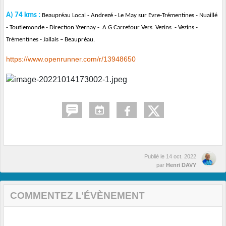
A) 74 kms :
Beaupréau Local - Andrezé - Le May sur Evre-Trémentines - Nuaillé
- Toutlemonde - Direction Yzernay - A G Carrefour Vers Vezins - Vezins -
Trémentines - Jallais – Beaupréau.
https://www.openrunner.com/r/13948650
Publié le
14 oct. 2022
par
Henri DAVY
COMMENTEZ L’ÉVÈNEMENT