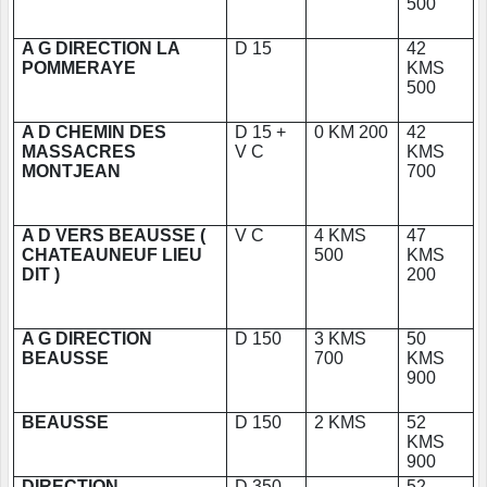
500
A G DIRECTION LA
D 15
42
POMMERAYE
KMS
500
A D CHEMIN DES
D 15 +
0 KM 200
42
MASSACRES
V C
KMS
MONTJEAN
700
A D VERS BEAUSSE (
V C
4 KMS
47
CHATEAUNEUF LIEU
500
KMS
DIT )
200
A G DIRECTION
D 150
3 KMS
50
BEAUSSE
700
KMS
900
BEAUSSE
D 150
2 KMS
52
KMS
900
DIRECTION
D 350
52