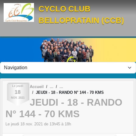
Panneau de gestion des cookies
CYCLO CLUB
BELLOPRATAIN (CCB)
Le
jeudi
Accueil
18
JEUDI - 18 - RANDO N° 144 - 70 KMS
NOV.
2021
JEUDI - 18 - RANDO
N° 144 - 70 KMS
Le
jeudi
18
nov.
2021
de 13h45 à 18h