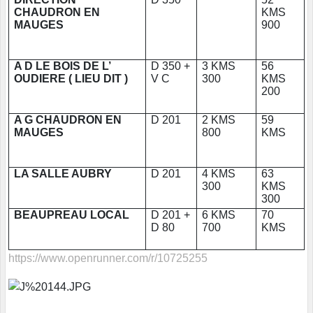
CHAUDRON EN
KMS
MAUGES
900
A D LE BOIS DE L’
D 350 +
3 KMS
56
OUDIERE ( LIEU DIT )
V C
300
KMS
200
A G CHAUDRON EN
D 201
2 KMS
59
MAUGES
800
KMS
LA SALLE AUBRY
D 201
4 KMS
63
300
KMS
300
BEAUPREAU LOCAL
D 201 +
6 KMS
70
D 80
700
KMS
https://www.openrunner.com/r/10725255