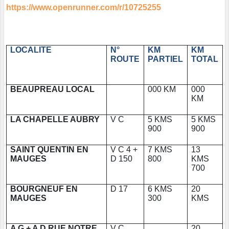
https://www.openrunner.com/r/10725255
LOCALITE
N°
KM
KM
ROUTE
PARTIEL
TOTAL
BEAUPREAU LOCAL
000 KM
000
KM
LA CHAPELLE AUBRY
V C
5 KMS
5 KMS
900
900
SAINT QUENTIN EN
V C 4 +
7 KMS
13
MAUGES
D 150
800
KMS
700
BOURGNEUF EN
D 17
6 KMS
20
MAUGES
300
KMS
A G + A D RUE NOTRE
V C
20