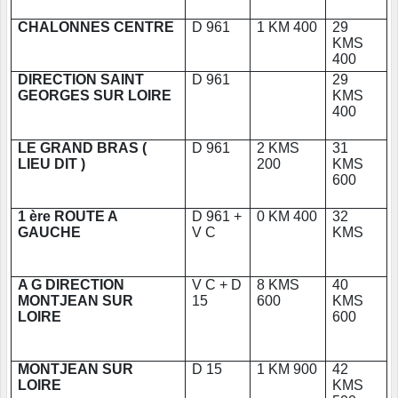
CHALONNES CENTRE
D 961
1 KM 400
29
KMS
400
DIRECTION SAINT
D 961
29
GEORGES SUR LOIRE
KMS
400
LE GRAND BRAS (
D 961
2 KMS
31
LIEU DIT )
200
KMS
600
1 ère ROUTE A
D 961 +
0 KM 400
32
GAUCHE
V C
KMS
A G DIRECTION
V C + D
8 KMS
40
MONTJEAN SUR
15
600
KMS
LOIRE
600
MONTJEAN SUR
D 15
1 KM 900
42
LOIRE
KMS