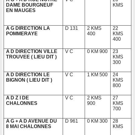
DAME BOURGNEUF
KMS
EN MAUGES
A G DIRECTION LA
D 131
2 KMS
22
POMMERAYE
400
KMS
400
A D DIRECTION VILLE
V C
0 KM 900
23
TROUVEE ( LIEU DIT )
KMS
300
A D DIRECTION LE
V C
1 KM 500
24
BIGNON ( LIEU DIT )
KMS
800
A D Z I DE
V C
2 KMS
27
CHALONNES
900
KMS
700
A G + A D AVENUE DU
D 961
0 KM 300
28
8 MAI CHALONNES
KMS