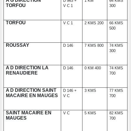
A G DIRECTION
D 963 +
1 KM
64 KMS
TORFOU
V C 1
300
TORFOU
V C 1
2 KMS 200
66 KMS
500
ROUSSAY
D 146
7 KMS 800
74 KMS
300
A D DIRECTION LA
D 146
0 KM 400
74 KMS
RENAUDIERE
700
A D DIRECTION SAINT
D 146 +
3 KMS
77 KMS
MACAIRE EN MAUGES
V C
700
SAINT MACAIRE EN
V C
5 KMS
82 KMS
MAUGES
700