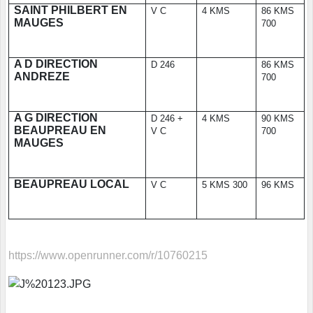
SAINT PHILBERT EN
V C
4 KMS
86 KMS
MAUGES
700
A D DIRECTION
D 246
86 KMS
ANDREZE
700
A G DIRECTION
D 246 +
4 KMS
90 KMS
BEAUPREAU EN
V C
700
MAUGES
BEAUPREAU LOCAL
V C
5 KMS 300
96 KMS
https://www.openrunner.com/r/10760215