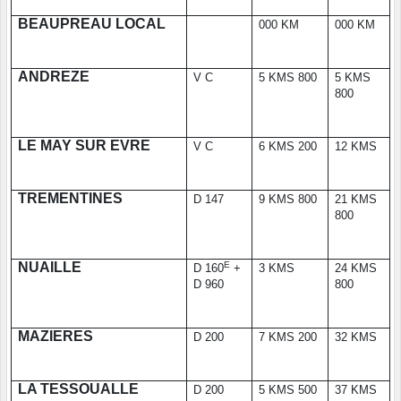
BEAUPREAU LOCAL
000 KM
000 KM
ANDREZE
V C
5 KMS 800
5 KMS
800
LE MAY SUR EVRE
V C
6 KMS 200
12 KMS
TREMENTINES
D 147
9 KMS 800
21 KMS
800
NUAILLE
E
D 160
+
3 KMS
24 KMS
D 960
800
MAZIERES
D 200
7 KMS 200
32 KMS
LA TESSOUALLE
D 200
5 KMS 500
37 KMS