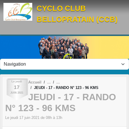
Panneau de gestion des cookies
CYCLO CLUB
BELLOPRATAIN (CCB)
Le
jeudi
Accueil
17
JEUDI - 17 - RANDO N° 123 - 96 KMS
JUIN
2021
JEUDI - 17 - RANDO
N° 123 - 96 KMS
Le
jeudi
17
juin
2021
de 08h à 13h