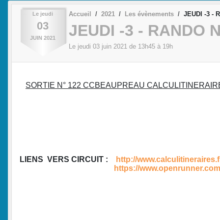
Accueil
2021
Les évènements
JEUDI -3 - 
Le
jeudi
03
JEUDI -3 - RANDO N
JUIN
2021
Le
jeudi
03
juin
2021
de 13h45 à 19h
SORTIE N° 122 CCBEAUPREAU CALCULITINERAIR
LIENS VERS CIRCUIT :
http://www.calculitineraire
https://www.openrunner.com