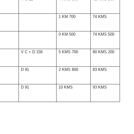
1 KM 700
74 KMS
0 KM 500
74 KMS 500
V C + D 158
5 KMS 700
80 KMS 200
D 91
2 KMS 800
83 KMS
D 91
10 KMS
93 KMS