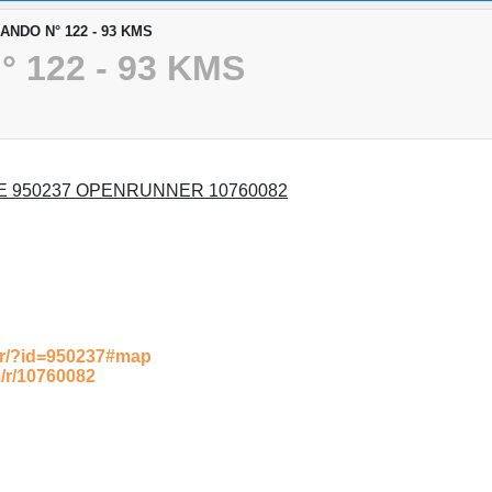
RANDO N° 122 - 93 KMS
° 122 - 93 KMS
E 950237 OPENRUNNER 10760082
s.fr/?id=950237#map
/r/10760082