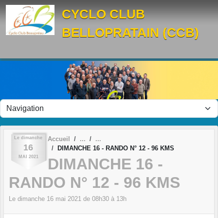
Panneau de gestion des cookies
CYCLO CLUB
BELLOPRATAIN (CCB)
Le
dimanche
Accueil
16
DIMANCHE 16 - RANDO N° 12 - 96 KMS
MAI
2021
DIMANCHE 16 -
RANDO N° 12 - 96 KMS
Le
dimanche
16
mai
2021
de 08h30 à 13h