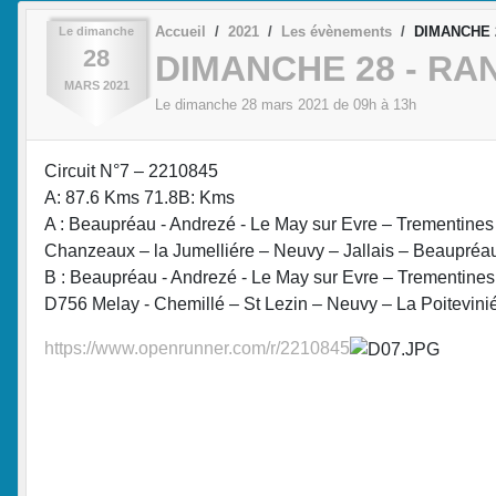
Accueil
2021
Les évènements
DIMANCHE 2
Le
dimanche
28
DIMANCHE 28 - RAN
MARS
2021
Le
dimanche
28
mars
2021
de 09h à 13h
Circuit N°7 – 2210845
A: 87.6 Kms 71.8B: Kms
A : Beaupréau - Andrezé - Le May sur Evre – Trementines 
Chanzeaux – la Jumelliére – Neuvy – Jallais – Beaupréa
B : Beaupréau - Andrezé - Le May sur Evre – Trementines 
D756 Melay - Chemillé – St Lezin – Neuvy – La Poitevin
https://www.openrunner.com/r/2210845