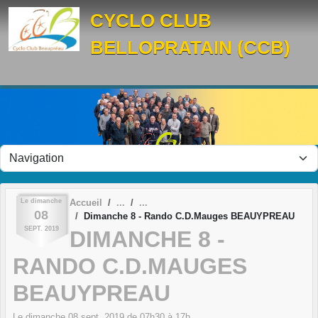
Panneau de gestion des cookies
CYCLO CLUB
BELLOPRATAIN (CCB)
Le
dimanche
Accueil
08
Dimanche 8 - Rando C.D.Mauges BEAUYPREAU
SEPT.
2019
DIMANCHE 8 -
RANDO C.D.MAUGES
BEAUYPREAU
Le
dimanche
08
sept.
2019
de 07h30 à 17h