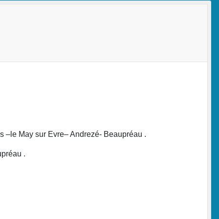
ais –le May sur Evre– Andrezé- Beaupréau .
upréau .