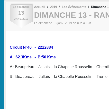
Accueil
2019
Les évènements
Dimanche 13
Le
dimanche
13
DIMANCHE 13 - RAN
JANV.
2019
Le
dimanche
13
janv.
2019
de 09h à 12h
Circuit N°40 - 2222884
A : 62.3Kms - B:50 Kms
A : Beaupréau – Jallais – la Chapelle Rousselin – Chemil
B : Beaupréau – Jallais – la Chapelle Rousselin – Trément