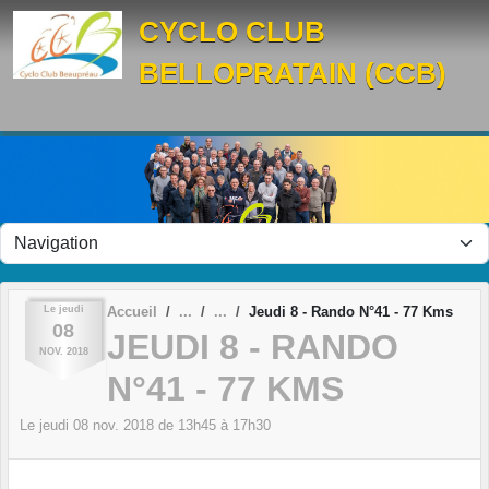
Panneau de gestion des cookies
CYCLO CLUB
BELLOPRATAIN (CCB)
Le
jeudi
Accueil
Jeudi 8 - Rando N°41 - 77 Kms
08
JEUDI 8 - RANDO
NOV.
2018
N°41 - 77 KMS
Le
jeudi
08
nov.
2018
de 13h45 à 17h30