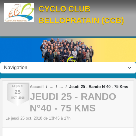
Panneau de gestion des cookies
CYCLO CLUB
BELLOPRATAIN (CCB)
Le
jeudi
Accueil
Jeudi 25 - Rando N°40 - 75 Kms
25
JEUDI 25 - RANDO
OCT.
2018
N°40 - 75 KMS
Le
jeudi
25
oct.
2018
de 13h45 à 17h