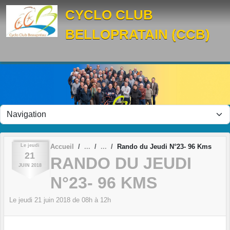
Panneau de gestion des cookies
CYCLO CLUB
BELLOPRATAIN (CCB)
Le
jeudi
Accueil
Rando du Jeudi N°23- 96 Kms
21
RANDO DU JEUDI
JUIN
2018
N°23- 96 KMS
Le
jeudi
21
juin
2018
de 08h à 12h