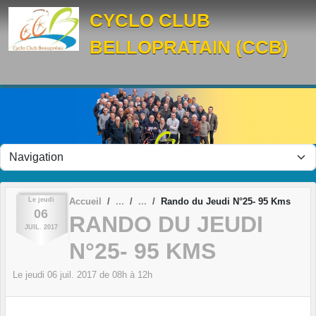
Panneau de gestion des cookies
CYCLO CLUB
BELLOPRATAIN (CCB)
Le
jeudi
Accueil
Rando du Jeudi N°25- 95 Kms
06
RANDO DU JEUDI
JUIL.
2017
N°25- 95 KMS
Le
jeudi
06
juil.
2017
de 08h à 12h