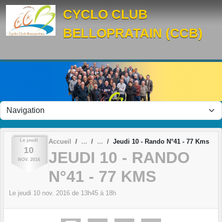
Panneau de gestion des cookies
CYCLO CLUB
BELLOPRATAIN (CCB)
Le
jeudi
Accueil
Jeudi 10 - Rando N°41 - 77 Kms
10
JEUDI 10 - RANDO
NOV.
2016
N°41 - 77 KMS
Le
jeudi
10
nov.
2016
de 13h45 à 18h