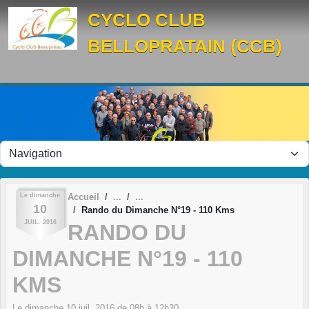
Panneau de gestion des cookies
CYCLO CLUB
BELLOPRATAIN (CCB)
Le
dimanche
Accueil
10
Rando du Dimanche N°19 - 110 Kms
JUIL.
2016
RANDO DU
DIMANCHE N°19 - 110
KMS
Le
dimanche
10
juil.
2016
de 08h à 12h30