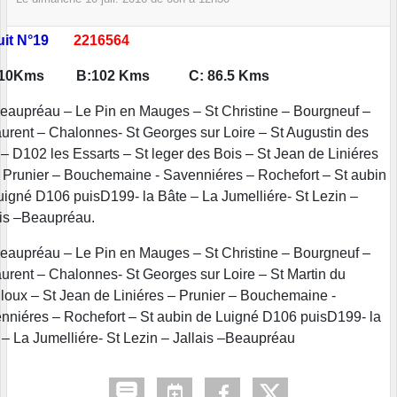
uit N°19
2216564
 110Kms B:102 Kms C: 86.5 Kms
Beaupréau – Le Pin en Mauges – St Christine – Bourgneuf –
aurent – Chalonnes- St Georges sur Loire – St Augustin des
 – D102 les Essarts – St leger des Bois – St Jean de Liniéres
r Prunier – Bouchemaine - Savenniéres – Rochefort – St aubin
uigné D106 puisD199- la Bâte – La Jumelliére- St Lezin –
ais –Beaupréau.
eaupréau – Le Pin en Mauges – St Christine – Bourgneuf –
aurent – Chalonnes- St Georges sur Loire – St Martin du
lloux – St Jean de Liniéres – Prunier – Bouchemaine -
nniéres – Rochefort – St aubin de Luigné D106 puisD199- la
 – La Jumelliére- St Lezin – Jallais –Beaupréau