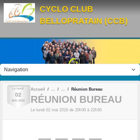
Panneau de gestion des cookies
CYCLO CLUB
BELLOPRATAIN (CCB)
Le
lundi
Accueil
Réunion Bureau
02
RÉUNION BUREAU
MAI
2016
Le
lundi
02
mai
2016
de 20h30 à 22h30