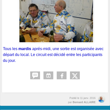
Tous les
mardis
aprés-midi, une sortie est organisée avec
départ du local. Le circuit est décidé entre les participants
du jour.
Publié le
11 janv. 2016
par
Bernard ALLAIRE