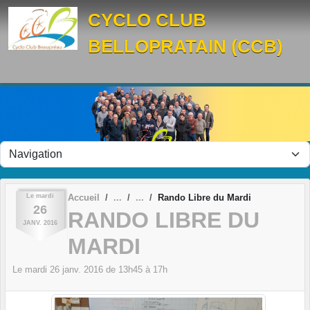
Panneau de gestion des cookies
CYCLO CLUB
BELLOPRATAIN (CCB)
Le
mardi
Accueil
Rando Libre du Mardi
26
RANDO LIBRE DU
JANV.
2016
MARDI
Le
mardi
26
janv.
2016
de 13h45 à 17h