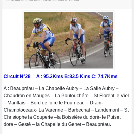
Circuit N°28 A : 95.2Kms B:83.5 Kms C: 74.7Kms
A : Beaupréau – La Chapelle Aubry – La Salle Aubry –
Chaudron en Mauges – La Boutouchére – St Florent le Viel
– Marillais – Bord de loire le Fourneau – Drain-
Champtoceaux- La Varenne – Barbechat – Landemont – St
Christophe la Couperie –la Boissiére du doré- le Puiset
doré – Gesté – la Chapelle du Genet – Beaupréau.