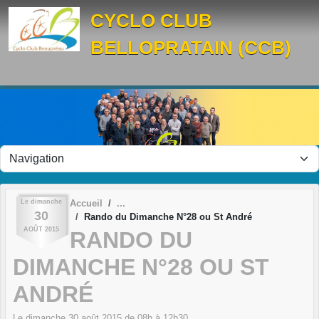
Panneau de gestion des cookies
CYCLO CLUB
BELLOPRATAIN (CCB)
Le
dimanche
Accueil
30
Rando du Dimanche N°28 ou St André
AOÛT
2015
RANDO DU
DIMANCHE N°28 OU ST
ANDRÉ
Le
dimanche
30
août
2015
de 08h à 12h30