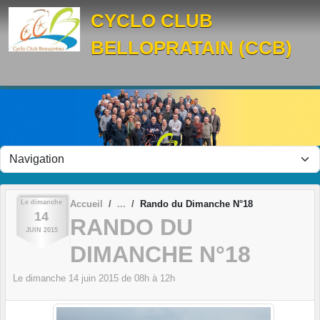
Panneau de gestion des cookies
CYCLO CLUB
BELLOPRATAIN (CCB)
Le
dimanche
Accueil
Rando du Dimanche N°18
14
RANDO DU
JUIN
2015
DIMANCHE N°18
Le
dimanche
14
juin
2015
de 08h à 12h