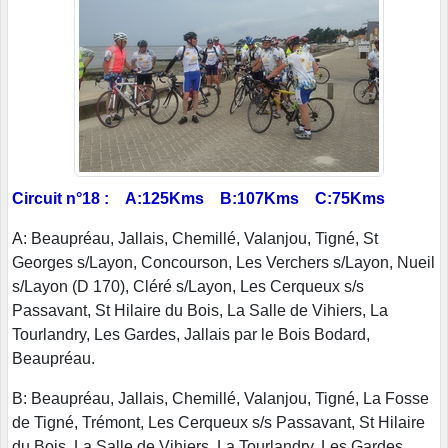
Circuit n°18 : A:125Kms B:107Kms C:75Kms
A: Beaupréau, Jallais, Chemillé, Valanjou, Tigné, St
Georges s/Layon, Concourson, Les Verchers s/Layon, Nueil
s/Layon (D 170), Cléré s/Layon, Les Cerqueux s/s
Passavant, St Hilaire du Bois, La Salle de Vihiers, La
Tourlandry, Les Gardes, Jallais par le Bois Bodard,
Beaupréau.
B: Beaupréau, Jallais, Chemillé, Valanjou, Tigné, La Fosse
de Tigné, Trémont, Les Cerqueux s/s Passavant, St Hilaire
du Bois, La Salle de Vihiers, La Tourlandry, Les Gardes,