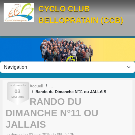
Panneau de gestion des cookies
CYCLO CLUB
BELLOPRATAIN (CCB)
Le
dimanche
Accueil
03
Rando du Dimanche N°11 ou JALLAIS
MAI
2015
RANDO DU
DIMANCHE N°11 OU
JALLAIS
Le
dimanche
03
mai
2015
de 08h à 12h