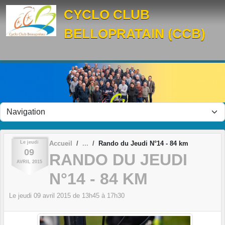
Panneau de gestion des cookies
CYCLO CLUB
BELLOPRATAIN (CCB)
Le
jeudi
Accueil
Rando du Jeudi N°14 - 84 km
09
RANDO DU JEUDI
AVRIL
2015
N°14 - 84 KM
Le
jeudi
09
avril
2015
de 13h45 à 17h30