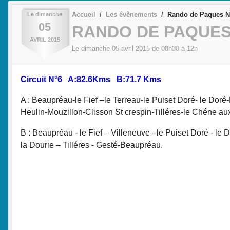
Accueil
Les évènements
Rando de Paques N
Le
dimanche
05
RANDO DE PAQUES
AVRIL
2015
Le
dimanche
05
avril
2015
de 08h30 à 12h
Circuit N°6 A:82.6Kms B:71.7 Kms
A : Beaupréau-le Fief –le Terreau-le Puiset Doré- le Dor
Heulin-Mouzillon-Clisson St crespin-Tilléres-le Chéne au
B : Beaupréau - le Fief – Villeneuve - le Puiset Doré - le
la Dourie – Tilléres - Gesté-Beaupréau.