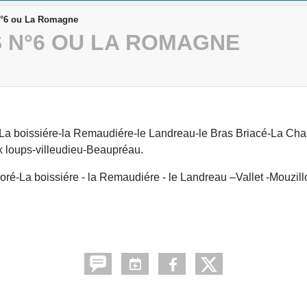
°6 ou La Romagne
 N°6 OU LA ROMAGNE
é-La boissiére-la Remaudiére-le Landreau-le Bras Briacé-La Cha
x loups-villeudieu-Beaupréau.
 Doré-La boissiére - la Remaudiére - le Landreau –Vallet -Mouzil